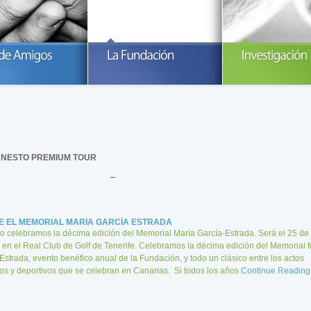
articipa con la Fundación María
Invierte en Investigación y ayúdanos a
Investigand
arcía-Estrada
luchar contra El Sarcoma
READ MORE
READ MORE
R
NESTO PREMIUM TOUR
–
E EL MEMORIAL MARÍA GARCÍA ESTRADA
o celebramos la décima edición del Memorial María García-Estrada. Será el 25 de
 en el Real Club de Golf de Tenerife. Celebramos la décima edición del Memorial 
Estrada, evento benéfico anual de la Fundación, y todo un clásico entre los actos
ios y deportivos que se celebran en Canarias. Si todos los años
Continue Reading