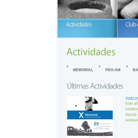
P
G
READ MORE
MEMORIAL
PRO-AM
BA
VUELV
Este añ
octubre
García-
solidar