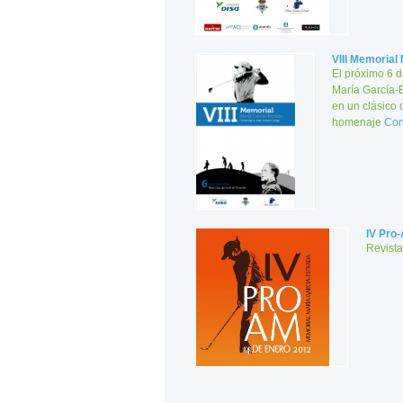
VIII Memorial
El próximo 6 d
María García-E
en un clásico 
homenaje
Con
IV Pro
Revista