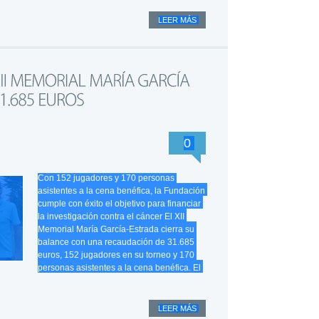
LEER MÁS
0
Con 152 jugadores y 170 personas
asistentes a la cena benéfica, la Fundación
cumple con éxito el objetivo para financiar
la investigación contra el cáncer El XII
Memorial María García-Estrada cierra su
balance con una recaudación de 31.685
euros, 152 jugadores en su torneo y 170
personas asistentes a la cena benéfica. El
LEER MÁS