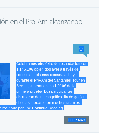
0
Celebramos otro éxito de recaudación con
1,146.10€ obtenidos ayer a través del
concurso ‘bola más cercana al hoyo’
durante el Pro-Am del Santander Tour en
Sevilla, superando los 1,010€ de la
primera prueba. Los participantes
disfrutaron de un magnífico día de golf en
el que se repartieron muchos premios,
patrocinado por The
Continue Reading
LEER MÁS