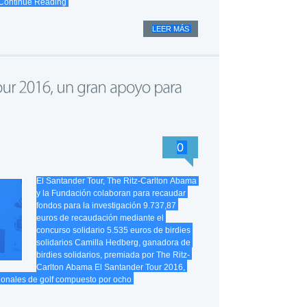
Continue Reading
LEER MÁS
0
El Santander Tour, The Ritz-Carlton Abama
y la Fundación colaboran para recaudar
fondos para la investigación 9.737,87
euros de recaudación mediante el
concurso solidario 5.535 euros de birdies
solidarios Camilla Hedberg, ganadora de
birdies solidarios, premiada por The Ritz-
Carlton Abama El Santander Tour 2016,
sionales de golf compuesto por ocho