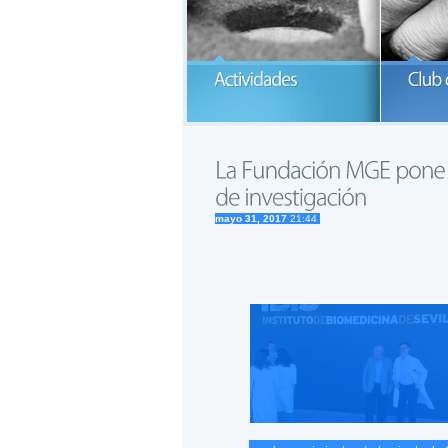
P
G
READ MORE
mayo 31, 2017
21:44