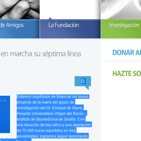
articipa con la Fundación María
Invierte en Investigación y ayúdanos a
Investigand
arcía-Estrada
luchar contra El Sarcoma
READ MORE
READ MORE
R
0
Estamos orgullosos de financiar un nuevo
proyecto de la mano del grupo de
investigación del Dr. Enrique de Alava,
Hospital Universitario Virgen del Rocío –
Instituto de Biomedicina de Sevilla. Con
una duración de tres años y una aportación
de 75.000 euros repartidos en tres
anualidades, logramos seguir avanzando