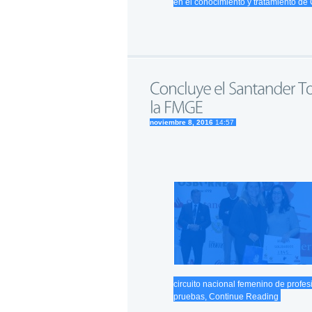
en el conocimiento y tratamiento de
noviembre 8, 2016
14:57
circuito nacional femenino de profe
pruebas,
Continue Reading