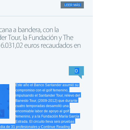
LEER MÁS
0
Este año el Banco Santander asumió su
compromiso con el golf femenino,
impulsando el Santander Tour, relevo del
Banesto Tour, (2009-2012) que durante
cuatro temporadas desarrolló una
encomiable labor de apoyo al golf
femenino, y a la Fundación María García
Estrada. El circuito lleva seis pruebas
dia de 31 profesionales y
Continue Reading