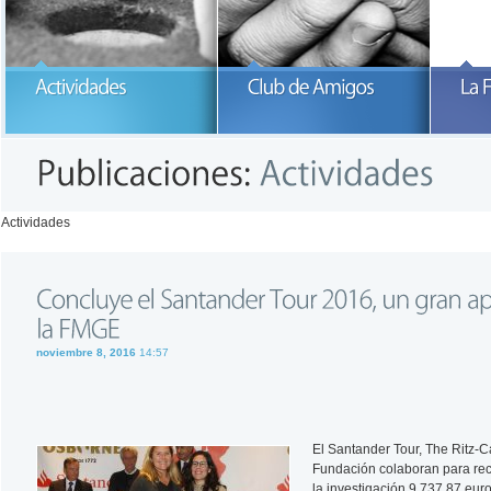
Participa con la Fundación María
García-Estrada
READ MORE
READ MORE
Actividades
noviembre 8, 2016
14:57
El Santander Tour, The Ritz-C
Fundación colaboran para re
la investigación 9.737,87 eur