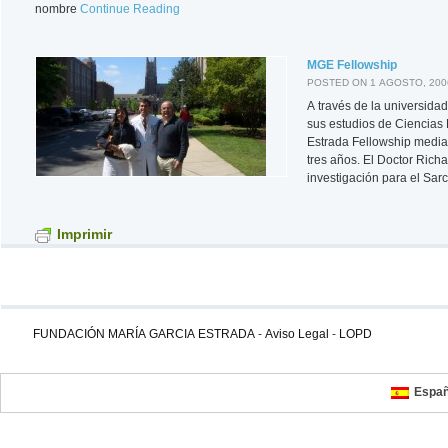
nombre
Continue Reading
MGE Fellowship
POSTED ON 1 AGOSTO, 200
A través de la universida
sus estudios de Ciencias P
Estrada Fellowship median
tres años. El Doctor Rich
investigación para el Sa
Imprimir
FUNDACIÓN MARÍA GARCIA ESTRADA
-
Aviso Legal
-
LOPD
Españ