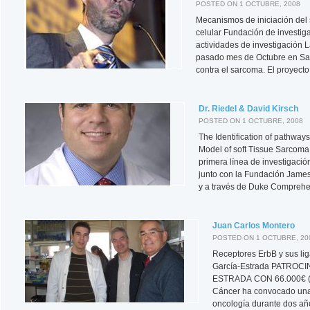
POSTED ON 1 OCTUBRE, 2008
Mecanismos de iniciación del
celular Fundación de investig
actividades de investigación 
pasado mes de Octubre en Sal
contra el sarcoma. El proyecto
Dr. Riedel & David Kirsch
POSTED ON 1 OCTUBRE, 2008
The Identification of pathway
Model of soft Tissue Sarcom
primera línea de investigació
junto con la Fundación Jame
y a través de Duke Comprehe
Juan Carlos Montero
POSTED ON 1 OCTUBRE, 20
Receptores ErbB y sus li
García-Estrada PATRO
ESTRADA CON 66.000€ (A
Cáncer ha convocado una a
oncología durante dos año