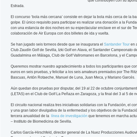
que contribuyen con su aport
Estrada.
El concurso ‘bola más cercana’ consiste en dejar la bola más cerca de la b
golpe. El único requisito para participar es realizar una donación a la Funda
con una estancia de dos noches en su espectacular enclave en el sur de T
colaboración de Air Europa con dos billetes de ida y vuelta.
Se han jugado seis torneos desde que se inaugurara el
Santander Tour
en a
Club Zaudín Golf de Sevilla, Izki Golf en Alava, el Santander Campeonato d
Guadalmina en Málaga, Club de Golf Vallromanes en Barcelona, y el Campo 
Queremos mostrar nuestro agradecimiento a todos los participantes que co
euros en seis pruebas, y felicitar a los seis amateurs premiados por The Rit
Bascuas, Antón Rotaeche, Manuel de Luna, Juan Meca, y Mariano Garcés.
Aún quedan dos pruebas por disputar, del 19 al 22 de octubre conjuntamen
(LETAS) en el Club de Golf La Peñaza en Zaragoza, y la final del 3 al 5 de 
El circuito nacional realiza tres iniciativas solidarias con la Fundación, el 
y una gran labor divulgativa de la enfermedad y los objetivos de la Fundación
tercera anualidad de la
línea de investigación
que tenemos en marcha actual
– Instituto de Biomedicina de Sevilla.
Carlos García-Hirschfeld, director general de La Nuez Producciones Audiov