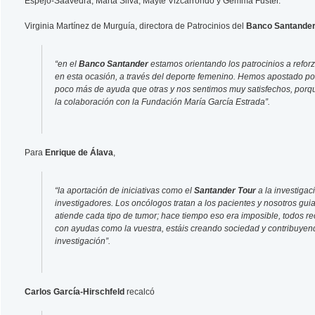
Espejo-Saavedra, Marta Silva, Mayte Vizcarrondo y Gemma Fuster.
Virginia Martínez de Murguía, directora de Patrocinios del
Banco Santander
“en el
Banco Santander
estamos orientando los patrocinios a reforz
en esta ocasión, a través del deporte femenino. Hemos apostado po
poco más de ayuda que otras y nos sentimos muy satisfechos, porque
la colaboración con la Fundación María García Estrada”.
Para
Enrique de Álava
,
“la aportación de iniciativas como el
Santander Tour
a la investigac
investigadores. Los oncólogos tratan a los pacientes y nosotros g
atiende cada tipo de tumor; hace tiempo eso era imposible, todos re
con ayudas como la vuestra, estáis creando sociedad y contribuye
investigación”.
Carlos García-Hirschfeld
recalcó