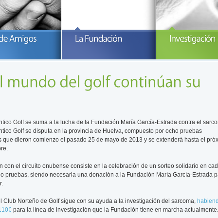
articipa con la Fundación María
Invierte en Investigación y ayúdanos a
Investigand
arcía-Estrada
luchar contra El Sarcoma
READ MORE
READ MORE
R
ántico Golf se suma a la lucha de la Fundación María García-Estrada contra el sarc
ántico Golf se disputa en la provincia de Huelva, compuesto por ocho pruebas
 que dieron comienzo el pasado 25 de mayo de 2013 y se extenderá hasta el pró
re.
n con el circuito onubense consiste en la celebración de un sorteo solidario en ca
o pruebas, siendo necesaria una donación a la Fundación María García-Estrada p
r.
 el Club Norteño de Golf sigue con su ayuda a la investigación del sarcoma,
habien
110€
para la línea de investigación que la Fundación tiene en marcha actualmente