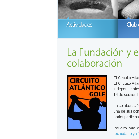
P
G
READ MORE
El Circuito Atl
El Circuito Atl
independientes
14 de septiemb
La colaboració
una de sus och
poder participa
Por otro lado,
recaudado ya 